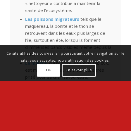
« nettoyeur » contribue à maintenir la
santé de l’écosystème.
Les poissons migrateurs
tels que le
maquereau, la bonite et le thon se
retrouvent dans les eaux plus larges de
l’île, surtout en été, lorsqu’ils forment
d’immenses bancs visibles même depuis la
Ce site utilise des cookies. En poursuivant votre navigation sur le
côte.
site, vous acceptez notre utilisation des cookies.
Le maigre
, qui préfère les fonds sableux,
est moins commun, mais demeure très
OK
En savoir plus
prisé pour sa chair savoureuse.
Ces espèces coexistent dans les différents
habitats offerts par l’île, où chaque zone – des
herbiers aux vasières – accueille une
communauté spécifique d’organismes marins.
Les Dauphins : Symboles de