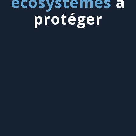
écosystèmes
à
protéger