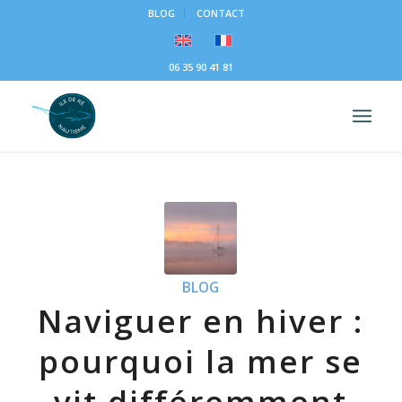
BLOG
CONTACT
06 35 90 41 81
BLOG
Naviguer en hiver :
pourquoi la mer se
vit différemment