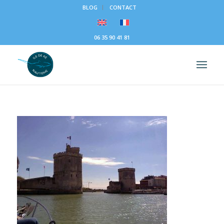
BLOG
CONTACT
06 35 90 41 81