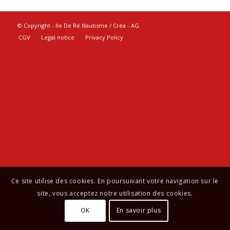
© Copyright - Ile De Ré Nautisme / Créa -
AG
CGV
Legal notice
Privacy Policy
Ce site utilise des cookies. En poursuivant votre navigation sur le
site, vous acceptez notre utilisation des cookies.
OK
En savoir plus