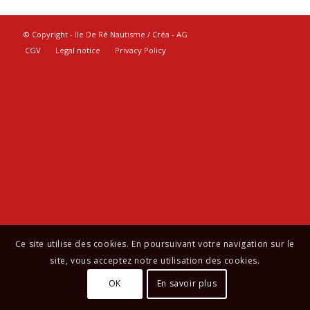
© Copyright - Ile De Ré Nautisme / Créa -
AG
CGV
Legal notice
Privacy Policy
Ce site utilise des cookies. En poursuivant votre navigation sur le
site, vous acceptez notre utilisation des cookies.
OK
En savoir plus